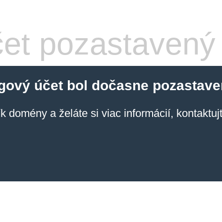
et pozastavený
gový účet bol dočasne pozastave
ík domény a želáte si viac informácií, kontaktu