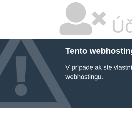
Úč
Tento webhostin
V prípade ak ste vlastn
webhostingu.