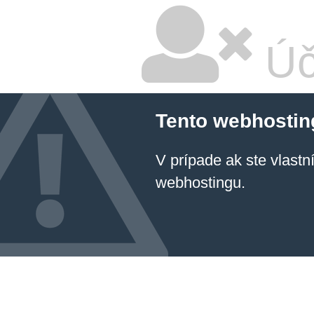
Úč
Tento webhostin
V prípade ak ste vlastn
webhostingu.