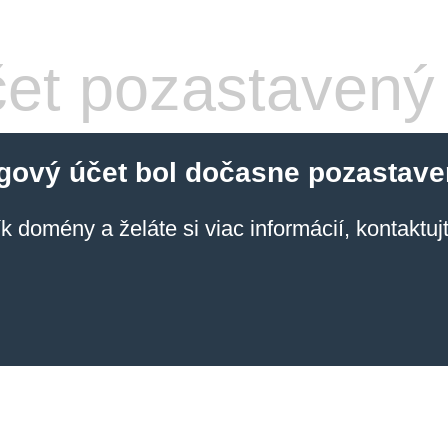
et pozastavený
gový účet bol dočasne pozastave
ík domény a želáte si viac informácií, kontaktu